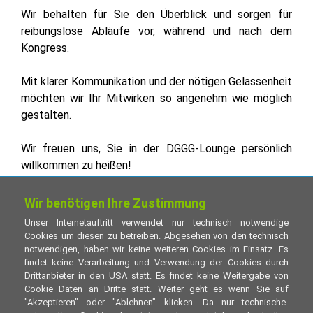
Wir behalten für Sie den Überblick und sorgen für
reibungslose Abläufe vor, während und nach dem
Kongress.
Mit klarer Kommunikation und der nötigen Gelassenheit
möchten wir Ihr Mitwirken so angenehm wie möglich
gestalten.
Wir freuen uns, Sie in der DGGG-Lounge persönlich
willkommen zu heißen!
Deutsche Gesellschaft für Gynäkologie und
Wir benötigen Ihre Zustimmung
Geburtshilfe e.V.
Unser Internetauftritt verwendet nur technisch notwendige
Repräsentanz der DGGG & Fachgesellschaften
Cookies um diesen zu betreiben. Abgesehen von den technisch
Inselkammerstraße 4, 82008 Unterhaching
notwendigen, haben wir keine weiteren Cookies im Einsatz. Es
findet keine Verarbeitung und Verwendung der Cookies durch
Drittanbieter in den USA statt. Es findet keine Weitergabe von
+49 (0) 89 - 244 135 932
Cookie Daten an Dritte statt. Weiter geht es wenn Sie auf
kongress [at] dggg.de
"Akzeptieren" oder "Ablehnen" klicken. Da nur technische-