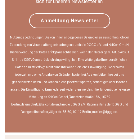
sich für unseren Newsletter an.
Anmeldung Newsletter
Nutzungsbedingungen: Die von Ihnen angegebenen Daten dienen ausschließlich der
Zusendung von Veranstaltungseinladungen durch die DGGG e.V. und KelCon GmbH.
Die Verwendung der Daten erfolgt ausschließlich, wenn der Nutzer gem. Art. 6 Abs. 1
S. 1 lit. a DSGVO ausdrücklich eingewilligt hat. Eine Weitergabe Ihrer persönlichen
Daten an Dritte erfolgt nicht ohne Ihre ausdrückliche Einwilligung. Sie erhalten
jederzeit und ohne Angabe von Gründen kostenfrei Auskunft über Ihre bei uns
gespeicherten Daten und können diese jederzeit sperren, berichtigen oder löschen
lassen. Die Einwilligung kann jederzeit widerrufen werden. Hierfür genügt eine kurze
Mitteilung an KelCon GmbH, Tauentzienstraße 18A, 10789
Berlin, datenschutz@kelcon.de und an die DGGG e.V., Repräsentanz der DGGG und
Fachgesellschaften, Jägerstr. 58-60, 10117 Berlin, medien@dggg.de.