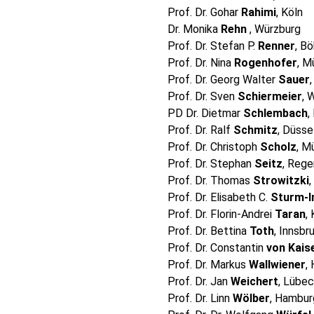
Prof. Dr. Gohar
Rahimi
, Köln
Dr. Monika
Rehn
, Würzburg
Prof. Dr. Stefan P.
Renner
, B
Prof. Dr. Nina
Rogenhofer
, M
Prof. Dr. Georg Walter
Sauer
Prof. Dr. Sven
Schiermeier
, 
PD Dr. Dietmar
Schlembach
,
Prof. Dr. Ralf
Schmitz
, Düsse
Prof. Dr. Christoph
Scholz
, M
Prof. Dr. Stephan
Seitz
, Reg
Prof. Dr. Thomas
Strowitzki
,
Prof. Dr. Elisabeth C.
Sturm-I
Prof. Dr. Florin-Andrei
Taran
,
Prof. Dr. Bettina
Toth
, Innsbr
Prof. Dr. Constantin
von Kais
Prof. Dr. Markus
Wallwiener
,
Prof. Dr. Jan
Weichert
, Lübe
Prof. Dr. Linn
Wölber
, Hambur