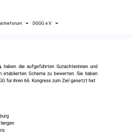
ustrieforum
DGGG e.V.
n
, haben die aufgeführten Gutachterinnen und
m etablierten Schema zu bewerten. Sie haben
G für ihren 66. Kongress zum Ziel gesetzt hat
burg
Erlangen
urg