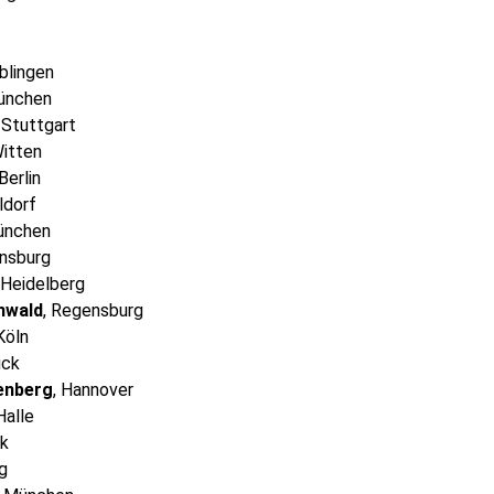
öblingen
ünchen
, Stuttgart
Witten
 Berlin
ldorf
ünchen
ensburg
 Heidelberg
nwald
, Regensburg
 Köln
uck
enberg
, Hannover
 Halle
ck
g