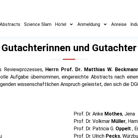
Abstracts
Science Slam
Hotel
Anmeldung
Anreise
Ind
Gutachterinnen und Gutachter
es Reviewprozesses,
Herrn Prof. Dr. Matthias W. Beckman
volle Aufgabe übernommen, eingereichte Abstracts nach eine
genden wissenschaftlichen Anspruch geleistet, den sich die DGG
Prof. Dr. Anke
Mothes
, Jena
Prof. Dr. Volkmar
Müller
, Ham
Prof. Dr. Patricia G.
Oppelt
, 
u
Prof. Dr. Ulrich
Pecks
, Würzb