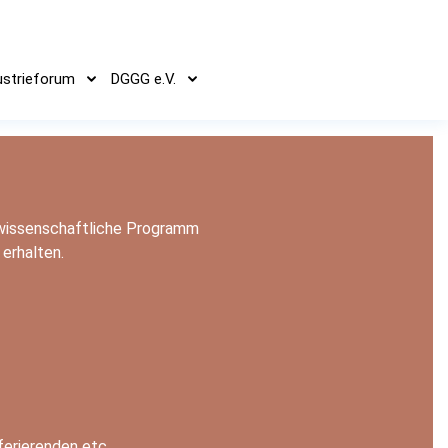
ustrieforum
DGGG e.V.
 wissenschaftliche Programm
 erhalten.
ferierenden etc.